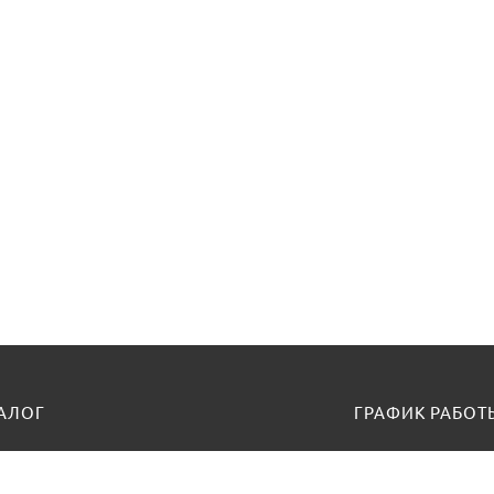
АЛОГ
ГРАФИК РАБОТ
ные кресла и стулья
Пн-Пт 9:00 - 17:00
Cуббота, воскрес