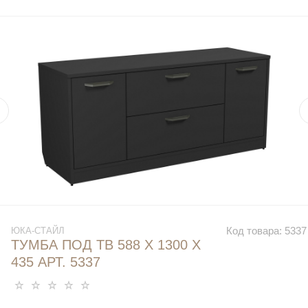
Код товара:
5337
ЮКА-СТАЙЛ
ТУМБА ПОД ТВ 588 Х 1300 Х
435 АРТ. 5337