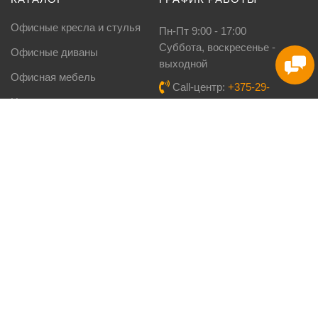
Офисные кресла и стулья
Пн-Пт 9:00 - 17:00
Cуббота, воскресенье -
Офисные диваны
выходной
Офисная мебель
Call-центр:
+375-29-
Новости
640-20-20
Viber:
+375 (29) 160-08-
Кухни под заказ
03
Столы-книги
Тел./факс:
8-017-3-222-
777
Мебель для дома
Email:
info@kupimebel.by
ПОМОЩЬ
Доставка и оплата
Карта сайта