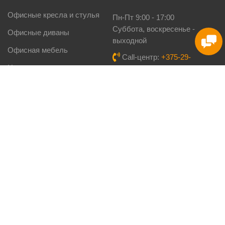
Офисные кресла и стулья
Пн-Пт 9:00 - 17:00
Cуббота, воскресенье -
Офисные диваны
выходной
Офисная мебель
Call-центр:
+375-29-
Новости
640-20-20
Viber:
+375 (29) 160-08-
Кухни под заказ
03
Столы-книги
Тел./факс:
8-017-3-222-
777
Мебель для дома
Email:
info@kupimebel.by
ПОМОЩЬ
Доставка и оплата
Карта сайта