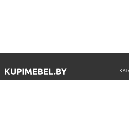
KUPIMEBEL.BY
КАТ
Офис
В нашем интернет-магазине предоставлена
Офи
подробная информация реализуемой мебели с
описанием и фото на каждую позицию из нашего
Офи
каталога. Осуществляется доставка по Минску и
РБ.
Нов
Кухн
Kupimebel.by©2026