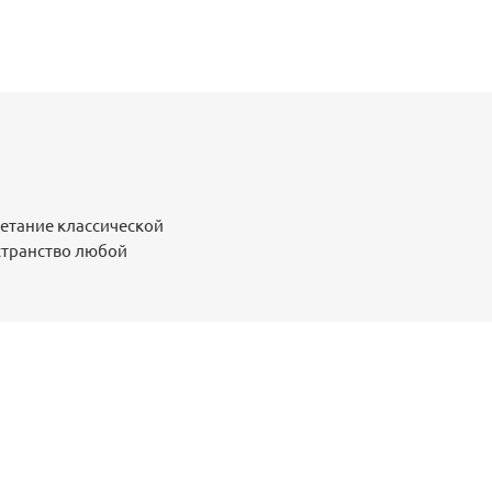
четание классической
странство любой