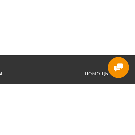
Ы
ПОМОЩЬ
Доставка и оплата
енье - выходной
Карта сайта
МЫ В СЕТИ
-29-640-20-20
 160-08-03
Instagram
7-3-222-777
imebel.by