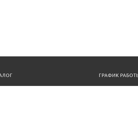
АЛОГ
ГРАФИК РАБОТ
ные кресла и стулья
Пн-Пт 9:00 - 17:00
Cуббота, воскрес
сные диваны
Call-центр:
+375
сная мебель
Viber:
+375 (29)
ости
Тел./факс:
8-01
Email:
info@kup
и под заказ