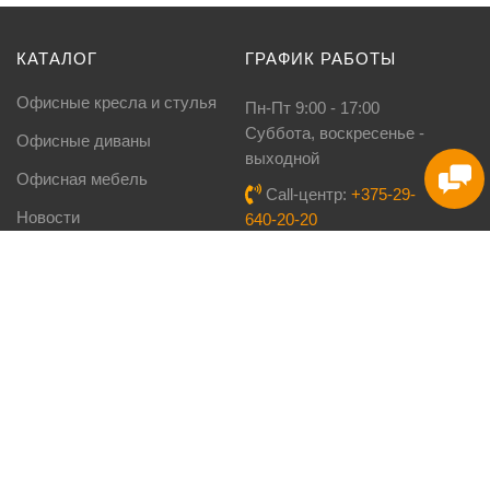
КАТАЛОГ
ГРАФИК РАБОТЫ
Офисные кресла и стулья
Пн-Пт 9:00 - 17:00
Cуббота, воскресенье -
Офисные диваны
выходной
Офисная мебель
Call-центр:
+375-29-
Новости
640-20-20
Viber:
+375 (29) 160-08-
Кухни под заказ
03
Столы-книги
Тел./факс:
8-017-3-222-
777
Мебель для дома
Email:
info@kupimebel.by
ПОМОЩЬ
Доставка и оплата